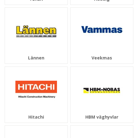
Lännen
Veekmas
Hitachi
HBM väghyvlar