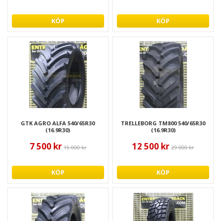
KÖP
KÖP
GTK AGRO ALFA 540/65R30
TRELLEBORG TM800 540/65R30
(16.9R30)
(16.9R30)
7 500 kr
12 500 kr
15 000 kr
29 000 kr
KÖP
KÖP