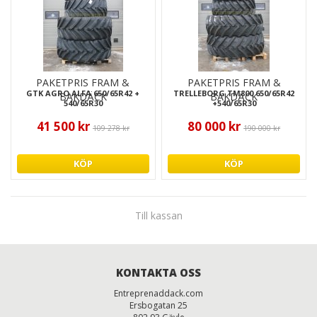
PAKETPRIS FRAM &
PAKETPRIS FRAM &
GTK AGRO ALFA 650/65R42 +
TRELLEBORG TM800 650/65R42
BAKDÄCK
BAKDÄCK
540/65R30
+540/65R30
41 500 kr
80 000 kr
109 278 kr
190 000 kr
KÖP
KÖP
Till kassan
KONTAKTA OSS
Entreprenaddack.com
Ersbogatan 25