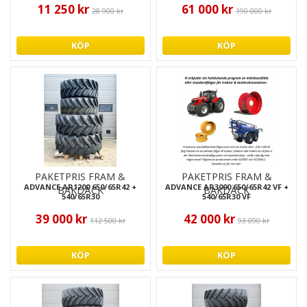
11 250 kr
61 000 kr
28 900 kr
190 000 kr
KÖP
KÖP
PAKETPRIS FRAM &
PAKETPRIS FRAM &
ADVANCE AR1200 650/65R42 +
ADVANCE AR3000 650/65R42 VF +
BAKDÄCK
BAKDÄCK
540/65R30
540/65R30 VF
39 000 kr
42 000 kr
112 500 kr
93 090 kr
KÖP
KÖP