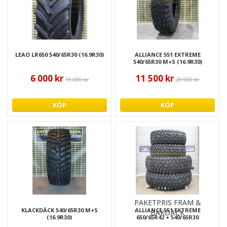
LEAO LR650 540/65R30 (16.9R30)
ALLIANCE 551 EXTREME
540/65R30 M+S (16.9R30)
6 000 kr
11 500 kr
15 000 kr
28 900 kr
KÖP
KÖP
PAKETPRIS FRAM &
KLACKDÄCK 540/65R30 M+S
ALLIANCE 551 EXTREME
BAKDÄCK
(16.9R30)
650/65R42 + 540/65R30