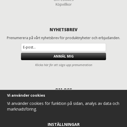
Köpvillkor
NYHETSBREV
Prenumerera på vårt nyhetsbrev för produktnyheter och erbjudanden.
ANMÄL MIG
Klicka här för att säga upp prenumeration
OM OSS
Vi använder cookies
Däck och fälgar för lastbilar, entreprenad, lantbruk och traktorer
Vi använder cookies för funktion på sidan, analys av data och
Entreprenaddäck.com erbjuder ett komplett sortiment av lastbilsdäck,
marknadsföring.
traktordäck, lantbruksdäck, radodlingsdäck, entreprenaddäck och
industridäck för professionella användare. Vi levererar däck och hjul till
alla typer av traktorer, lantbruksmaskiner och entreprenadmaskiner –
INSTÄLLNINGAR
alltid med konkurrenskraftiga priser, snabb leverans och expertkunskap.