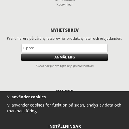
Köpvillkor
NYHETSBREV
Prenumerera på vårt nyhetsbrev för produktnyheter och erbjudanden.
ANMÄL MIG
Klicka här för att säga upp prenumeration
OM OSS
Vi använder cookies
Däck och fälgar för lastbilar, entreprenad, lantbruk och traktorer
Vi använder cookies för funktion på sidan, analys av data och
Entreprenaddäck.com erbjuder ett komplett sortiment av lastbilsdäck,
marknadsföring.
traktordäck, lantbruksdäck, radodlingsdäck, entreprenaddäck och
industridäck för professionella användare. Vi levererar däck och hjul till
alla typer av traktorer, lantbruksmaskiner och entreprenadmaskiner –
INSTÄLLNINGAR
alltid med konkurrenskraftiga priser, snabb leverans och expertkunskap.