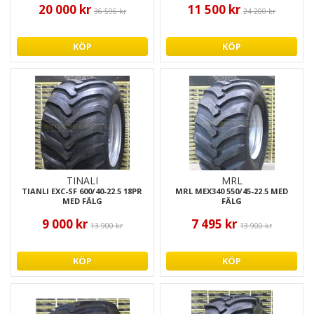
20 000 kr
11 500 kr
36 596 kr
24 200 kr
KÖP
KÖP
TINALI
MRL
TIANLI EXC-SF 600/40-22.5 18PR
MRL MEX340 550/45-22.5 MED
MED FÄLG
FÄLG
9 000 kr
7 495 kr
13 900 kr
13 900 kr
KÖP
KÖP