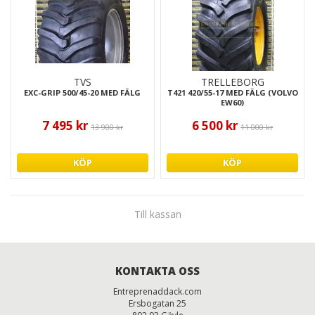
TVS
TRELLEBORG
EXC-GRIP 500/45-20 MED FÄLG
T421 420/55-17 MED FÄLG (VOLVO
EW60)
7 495 kr
6 500 kr
13 900 kr
11 000 kr
KÖP
KÖP
Till kassan
KONTAKTA OSS
Entreprenaddack.com
Ersbogatan 25