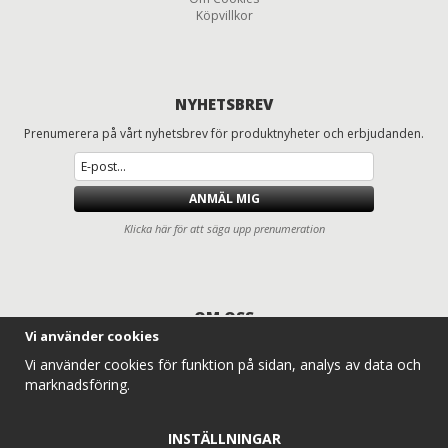
Köpvillkor
NYHETSBREV
Prenumerera på vårt nyhetsbrev för produktnyheter och erbjudanden.
ANMÄL MIG
Klicka här för att säga upp prenumeration
OM OSS
Vi använder cookies
Däck och fälgar för lastbilar, entreprenad, lantbruk och traktorer
Vi använder cookies för funktion på sidan, analys av data och
Entreprenaddäck.com erbjuder ett komplett sortiment av lastbilsdäck,
marknadsföring.
traktordäck, lantbruksdäck, radodlingsdäck, entreprenaddäck och
industridäck för professionella användare. Vi levererar däck och hjul till
alla typer av traktorer, lantbruksmaskiner och entreprenadmaskiner –
INSTÄLLNINGAR
alltid med konkurrenskraftiga priser, snabb leverans och expertkunskap.