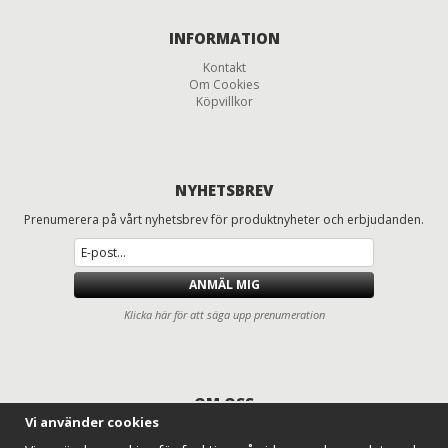
INFORMATION
Kontakt
Om Cookies
Köpvillkor
NYHETSBREV
Prenumerera på vårt nyhetsbrev för produktnyheter och erbjudanden.
ANMÄL MIG
Klicka här för att säga upp prenumeration
OM OSS
Vi använder cookies
Däck och fälgar för lastbilar, entreprenad, lantbruk och traktorer