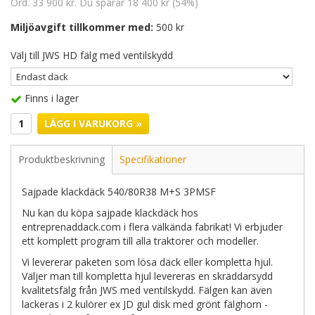
Ord. 33 900 kr. Du sparar 18 400 kr (54%)
Miljöavgift tillkommer med:
500 kr
Välj till JWS HD fälg med ventilskydd
Finns i lager
LÄGG I VARUKORG »
Produktbeskrivning
Specifikationer
Sajpade klackdäck 540/80R38 M+S 3PMSF
Nu kan du köpa sajpade klackdäck hos
entreprenaddack.com i flera välkända fabrikat! Vi erbjuder
ett komplett program till alla traktorer och modeller.
Vi levererar paketen som lösa däck eller kompletta hjul.
Väljer man till kompletta hjul levereras en skräddarsydd
kvalitetsfälg från JWS med ventilskydd. Fälgen kan även
lackeras i 2 kulörer ex JD gul disk med grönt fälghorn -