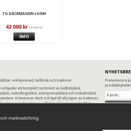
TG DÄCKMASKIN LV/EM
42 000 kr
52 000 kr
INFO
NYHETSBRE
astbilar, entreprenad, lantbruk och traktorer
Prenumerera på
produktnyheter
erbjuder ett komplett sortiment av lastbilsdäck,
ksdäck, radodlingsdäck, entreprenaddäck och industridäck
ändare. Vi levererar däck och hjul till alla typer av traktorer,
h entreprenadmaskiner – alltid med konkurrenskraftiga
AN
ns och expertkunskap.
 ge dig rätt däck till rätt maskin, så att din verksamhet rullar
Klicka här för att
a och marknadsföring.