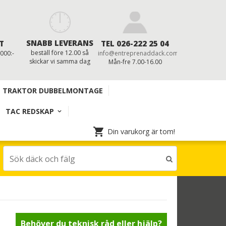
SNABB LEVERANS
T
TEL 026-222 25 04
beställ före 12.00 så
 000:-
info@entreprenaddack.com
skickar vi samma dag
Mån-fre 7.00-16.00
TRAKTOR DUBBELMONTAGE
TAC REDSKAP
Din varukorg är tom!
Behöver du teknisk råd eller hjälp?