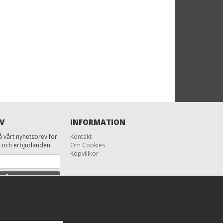
V
INFORMATION
 vårt nyhetsbrev för
Kontakt
 och erbjudanden.
Om Cookies
Köpvillkor
MÄL MIG
 säga upp prenumeration