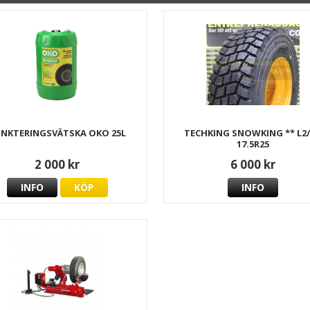
NKTERINGSVÄTSKA OKO 25L
TECHKING SNOWKING ** L2
17.5R25
2 000 kr
6 000 kr
INFO
KÖP
INFO