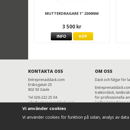
MUTTERDRAGARE 1" 2500NM
3 500 kr
INFO
KÖP
KONTAKTA OSS
OM OSS
Entreprenaddack.com
Däck och fälgar för l
Ersbogatan 25
Entreprenaddäck.com 
802 93 Gävle
traktordäck, lantbru
Tel 026-222 25 04
för professionella anv
info@entreprenaddack.com
lantbruksmaskiner oc
Mån-Fre 7.00-16.00
priser, snabb levera
Vi använder cookies
Vårt mål är enkelt: att
Vi använder cookies för funktion på sidan, analys av dat
effektivt året runt.