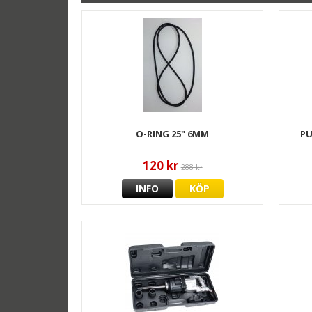
O-RING 25" 6MM
PU
120 kr
288 kr
INFO
KÖP