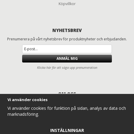
Köpvillkor
NYHETSBREV
Prenumerera på vårt nyhetsbrev för produktnyheter och erbjudanden.
ANMÄL MIG
Klicka här för att säga upp prenumeration
OM OSS
Vi använder cookies
Däck och fälgar för lastbilar, entreprenad, lantbruk och traktorer
Vi använder cookies för funktion på sidan, analys av data och
Entreprenaddäck.com erbjuder ett komplett sortiment av lastbilsdäck,
marknadsföring.
traktordäck, lantbruksdäck, radodlingsdäck, entreprenaddäck och
industridäck för professionella användare. Vi levererar däck och hjul till
alla typer av traktorer, lantbruksmaskiner och entreprenadmaskiner –
INSTÄLLNINGAR
alltid med konkurrenskraftiga priser, snabb leverans och expertkunskap.