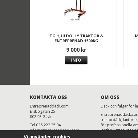
TG HJULDOLLY TRAKTOR &
M
ENTREPRENAD 1500KG
9 000 kr
INFO
KONTAKTA OSS
OM OSS
Entreprenaddack.com
Däck och fälgar för l
Ersbogatan 25
Entreprenaddäck.com 
802 93 Gävle
traktordäck, lantbru
Tel 026-222 25 04
för professionella anv
info@entreprenaddack.com
lantbruksmaskiner oc
Mån-Fre 7.00-16.00
priser, snabb levera
Vi använder cookies