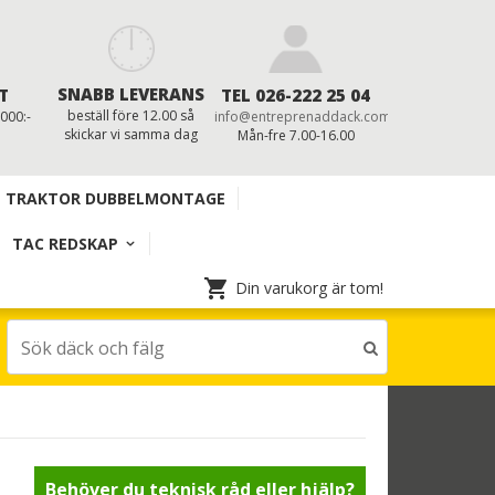
SNABB LEVERANS
T
TEL 026-222 25 04
beställ före 12.00 så
 000:-
info@entreprenaddack.com
skickar vi samma dag
Mån-fre 7.00-16.00
TRAKTOR DUBBELMONTAGE
TAC REDSKAP
Din varukorg är tom!
Behöver du teknisk råd eller hjälp?