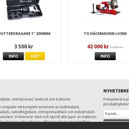
UTTERDRAGARE 1" 2500NM
TG DÄCKMASKIN LV/EM
3 500 kr
42 000 kr
52 000 kr
INFO
KÖP
INFO
NYHETSBRE
astbilar, entreprenad, lantbruk och traktorer
Prenumerera på
produktnyheter
erbjuder ett komplett sortiment av lastbilsdäck,
ksdäck, radodlingsdäck, entreprenaddäck och industridäck
ändare. Vi levererar däck och hjul till alla typer av traktorer,
h entreprenadmaskiner – alltid med konkurrenskraftiga
AN
ns och expertkunskap.