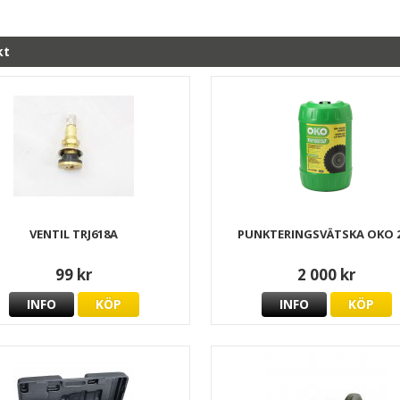
kt
VENTIL TRJ618A
PUNKTERINGSVÄTSKA OKO 
99 kr
2 000 kr
INFO
KÖP
INFO
KÖP