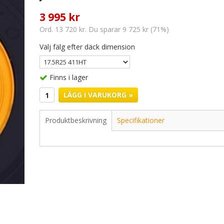
3 995 kr
Ord. 13 720 kr. Du sparar 9 725 kr (71%)
Välj fälg efter däck dimension
Finns i lager
LÄGG I VARUKORG »
Produktbeskrivning
Specifikationer