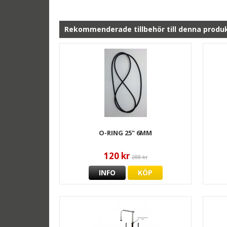
Rekommenderade tillbehör till denna produ
O-RING 25" 6MM
120 kr
288 kr
INFO
KÖP