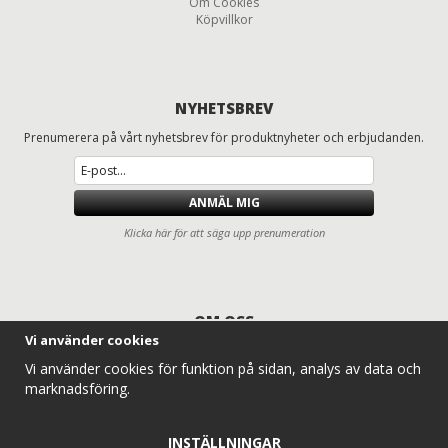
Om Cookies
Köpvillkor
NYHETSBREV
Prenumerera på vårt nyhetsbrev för produktnyheter och erbjudanden.
ANMÄL MIG
Klicka här för att säga upp prenumeration
OM OSS
Vi använder cookies
Däck och fälgar för lastbilar, entreprenad, lantbruk och traktorer
Vi använder cookies för funktion på sidan, analys av data och
Entreprenaddäck.com erbjuder ett komplett sortiment av lastbilsdäck,
marknadsföring.
traktordäck, lantbruksdäck, radodlingsdäck, entreprenaddäck och
industridäck för professionella användare. Vi levererar däck och hjul till
alla typer av traktorer, lantbruksmaskiner och entreprenadmaskiner –
INSTÄLLNINGAR
alltid med konkurrenskraftiga priser, snabb leverans och expertkunskap.