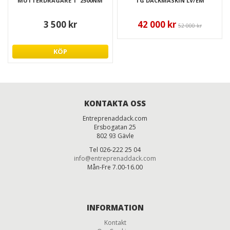
MUTTERDRAGARE 1" 2500NM
TG DÄCKMASKIN LV/EM
3 500 kr
42 000 kr
52 000 kr
KÖP
KONTAKTA OSS
Entreprenaddack.com
Ersbogatan 25
802 93 Gävle
Tel 026-222 25 04
info@entreprenaddack.com
Mån-Fre 7.00-16.00
INFORMATION
Kontakt