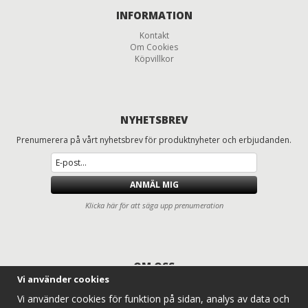
INFORMATION
Kontakt
Om Cookies
Köpvillkor
NYHETSBREV
Prenumerera på vårt nyhetsbrev för produktnyheter och erbjudanden.
ANMÄL MIG
Klicka här för att säga upp prenumeration
OM OSS
Vi använder cookies
Däck och fälgar för lastbilar, entreprenad, lantbruk och traktorer
Vi använder cookies för funktion på sidan, analys av data och
Entreprenaddäck.com erbjuder ett komplett sortiment av lastbilsdäck,