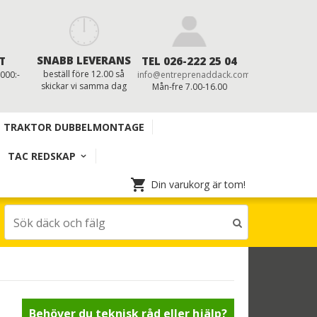
SNABB LEVERANS
T
TEL 026-222 25 04
beställ före 12.00 så
 000:-
info@entreprenaddack.com
skickar vi samma dag
Mån-fre 7.00-16.00
TRAKTOR DUBBELMONTAGE
TAC REDSKAP
Din varukorg är tom!
Behöver du teknisk råd eller hjälp?