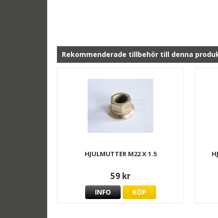
Rekommenderade tillbehör till denna produ
HJULMUTTER M22 X 1.5
H
59 kr
INFO
KÖP