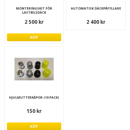
MONTERINGSKIT FÖR
AUTOMATISK DÄCKPÅFYLLARE
LASTBILSDÄCK
2 500 kr
2 400 kr
KÖP
HJULMUTTERKÅPOR (10 PACK)
150 kr
KÖP