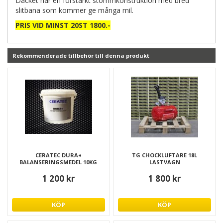
Däcket har en förstärkt stommkonstruktion med bred
slitbana som kommer ge många mil.
PRIS VID MINST 20ST 1800.-
Rekommenderade tillbehör till denna produkt
CERATEC DURA+
TG CHOCKLUFTARE 18L
BALANSERINGSMEDEL 10KG
LASTVAGN
1 200 kr
1 800 kr
KÖP
KÖP