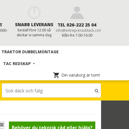
SNABB LEVERANS
T
TEL 026-222 25 04
beställ före 12.00 så
 000:-
info@entreprenaddack.com
skickar vi samma dag
Mån-fre 7.00-16.00
TRAKTOR DUBBELMONTAGE
TAC REDSKAP
Din varukorg är tom!
Behöver du teknisk råd eller hjälp?