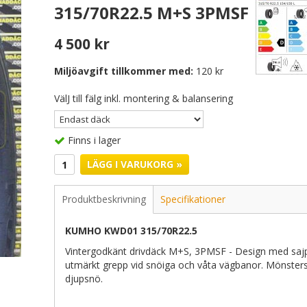
315/70R22.5 M+S 3PMSF
4 500 kr
Miljöavgift tillkommer med:
120 kr
VälJ till fälg inkl. montering & balansering
Finns i lager
LÄGG I VARUKORG »
Produktbeskrivning
Specifikationer
KUMHO KWD01 315/70R22.5
Vintergodkänt drivdäck M+S, 3PMSF - Design med sajp
utmärkt grepp vid snöiga och våta vägbanor. Mönsters
djupsnö.