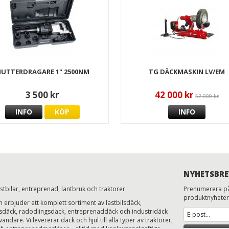
UTTERDRAGARE 1" 2500NM
TG DÄCKMASKIN LV/EM
3 500 kr
42 000 kr
52 000 kr
INFO
KÖP
INFO
NYHETSBRE
astbilar, entreprenad, lantbruk och traktorer
Prenumerera på
produktnyheter
erbjuder ett komplett sortiment av lastbilsdäck,
ksdäck, radodlingsdäck, entreprenaddäck och industridäck
ändare. Vi levererar däck och hjul till alla typer av traktorer,
h entreprenadmaskiner – alltid med konkurrenskraftiga