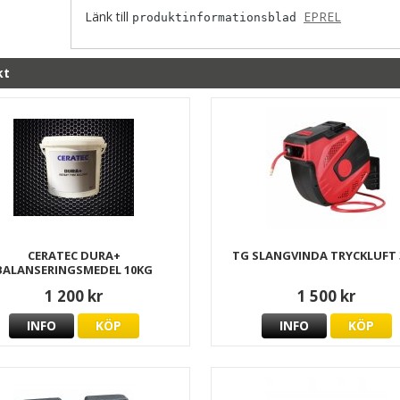
Länk till
EPREL
produktinformationsblad
kt
CERATEC DURA+
TG SLANGVINDA TRYCKLUFT 
BALANSERINGSMEDEL 10KG
1 200 kr
1 500 kr
INFO
KÖP
INFO
KÖP