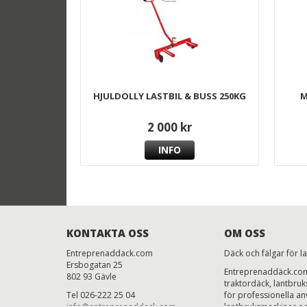
HJULDOLLY LASTBIL & BUSS 250KG
M
2 000 kr
INFO
KONTAKTA OSS
OM OSS
Entreprenaddack.com
Däck och fälgar för l
Ersbogatan 25
Entreprenaddäck.com 
802 93 Gävle
traktordäck, lantbru
Tel 026-222 25 04
för professionella anv
info@entreprenaddack.com
lantbruksmaskiner oc