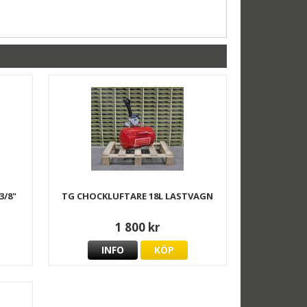
3/8"
TG CHOCKLUFTARE 18L LASTVAGN
1 800 kr
INFO
KÖP