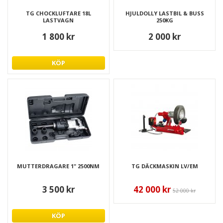
TG CHOCKLUFTARE 18L
HJULDOLLY LASTBIL & BUSS
LASTVAGN
250KG
1 800 kr
2 000 kr
KÖP
MUTTERDRAGARE 1" 2500NM
TG DÄCKMASKIN LV/EM
3 500 kr
42 000 kr
52 000 kr
KÖP