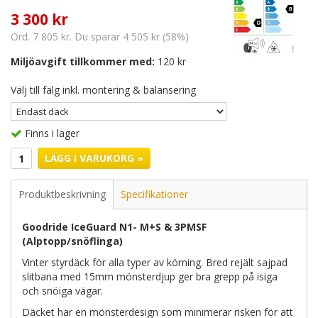
3 300 kr
Ord. 7 805 kr. Du sparar 4 505 kr (58%)
Miljöavgift tillkommer med:
120 kr
Välj till fälg inkl. montering & balansering
Finns i lager
LÄGG I VARUKORG »
Produktbeskrivning
Specifikationer
Goodride IceGuard N1- M+S & 3PMSF
(Alptopp/snöflinga)
Vinter styrdäck för alla typer av körning. Bred rejält sajpad
slitbana med 15mm mönsterdjup ger bra grepp på isiga
och snöiga vägar.
Däcket har en mönsterdesign som minimerar risken för att