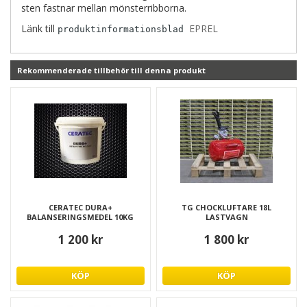
sten fastnar mellan mönsterribborna.
Länk till
EPREL
produktinformationsblad
Rekommenderade tillbehör till denna produkt
CERATEC DURA+
TG CHOCKLUFTARE 18L
BALANSERINGSMEDEL 10KG
LASTVAGN
1 200 kr
1 800 kr
KÖP
KÖP