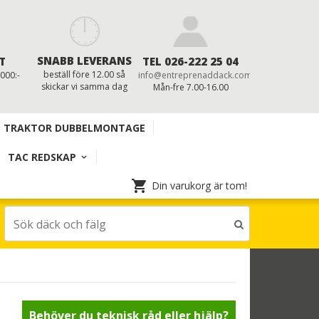
SNABB LEVERANS
T
TEL 026-222 25 04
beställ före 12.00 så
 000:-
info@entreprenaddack.com
skickar vi samma dag
Mån-fre 7.00-16.00
TRAKTOR DUBBELMONTAGE
TAC REDSKAP
Din varukorg är tom!
Behöver du teknisk råd eller hjälp?