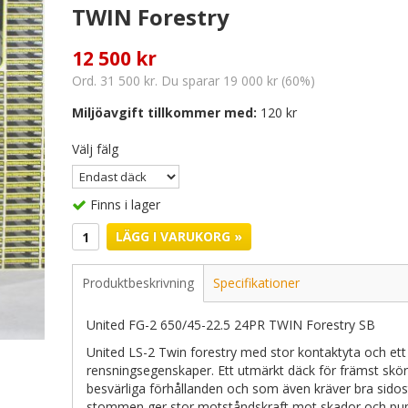
TWIN Forestry
12 500 kr
Ord. 31 500 kr. Du sparar 19 000 kr (60%)
Miljöavgift tillkommer med:
120 kr
Välj fälg
Finns i lager
LÄGG I VARUKORG »
Produktbeskrivning
Specifikationer
United FG-2 650/45-22.5 24PR TWIN Forestry SB
United LS-2 Twin forestry med stor kontaktyta och et
rensningsegenskaper. Ett utmärkt däck för främst sk
besvärliga förhållanden och som även kräver bra sidost
stommen ger stor motståndskraft mot skador och pun