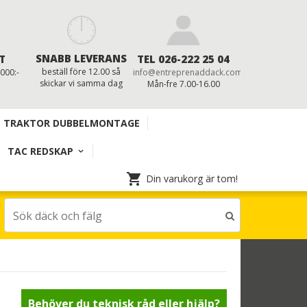
SNABB LEVERANS
T
TEL 026-222 25 04
beställ före 12.00 så
 000:-
info@entreprenaddack.com
skickar vi samma dag
Mån-fre 7.00-16.00
TRAKTOR DUBBELMONTAGE
TAC REDSKAP
Din varukorg är tom!
Behöver du teknisk råd eller hjälp?