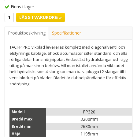
Finns i lager
LÄGG I VARUKORG »
Produktbeskrivning
Specifikationer
TAC FP PRO vikblad levereras komplett med diagonalventil och
elstyrnings kablage. Shock accumulator sitter standard och alla
rörliga delar har smörjnipplar. Endast 2st hydralslangar och cigg
uttag på maskinen behövs. Vill man istället använda vikbladet
helt hydraliskt som 4 slang kan man bara plugga i 2 slangar till i
ventilblocket på bladet. Bladet är dubbelpändlande för effektiv
snöröjning.
FP320
Modell
3200mm
Bredd max
2630mm
Bredd min
1195mm
Höjd