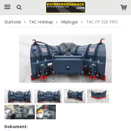
Startsida
TAC redskap
Vikplogar
TAC FP 320 PRO
Dokument: