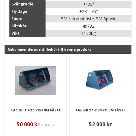
+-35
°
Svängradie
+28
° -35°
Flytläge
BM / Kombifäste BM 3punkt
Fäste
4x792
Slitskär
1130kg
Vikt
Rekommenderade tillbehör till denna produkt
TAC GB 1.7-2.1 PRO BM FÄSTE
TAC GB 2.1-2.7 PRO BM FÄSTE
50 000 kr
52 000 kr
60 000 kr