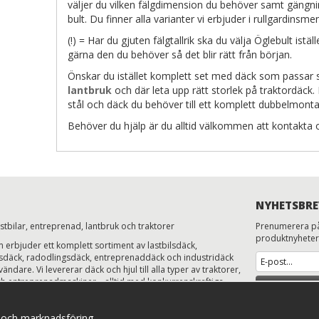
väljer du vilken fälgdimension du behöver samt gängni
bult. Du finner alla varianter vi erbjuder i rullgardinsme
(!) = Har du gjuten fälgtallrik ska du välja Öglebult ist
gärna den du behöver så det blir rätt från början.
Önskar du istället komplett set med däck som passar s
lantbruk
och där leta upp rätt storlek på traktordäck
stål och däck du behöver till ett komplett dubbelmont
Behöver du hjälp är du alltid välkommen att kontakta 
NYHETSBRE
astbilar, entreprenad, lantbruk och traktorer
Prenumerera på
produktnyheter
erbjuder ett komplett sortiment av lastbilsdäck,
ksdäck, radodlingsdäck, entreprenaddäck och industridäck
ändare. Vi levererar däck och hjul till alla typer av traktorer,
h entreprenadmaskiner – alltid med konkurrenskraftiga
AN
ns och expertkunskap.
 ge dig rätt däck till rätt maskin, så att din verksamhet rullar
Klicka här för att
a och marknadsföring.