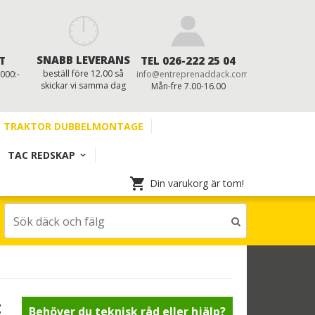
SNABB LEVERANS
T
TEL 026-222 25 04
beställ före 12.00 så
 000:-
info@entreprenaddack.com
skickar vi samma dag
Mån-fre 7.00-16.00
TRAKTOR DUBBELMONTAGE
TAC REDSKAP
Din varukorg är tom!
t
Behöver du teknisk råd eller hjälp?