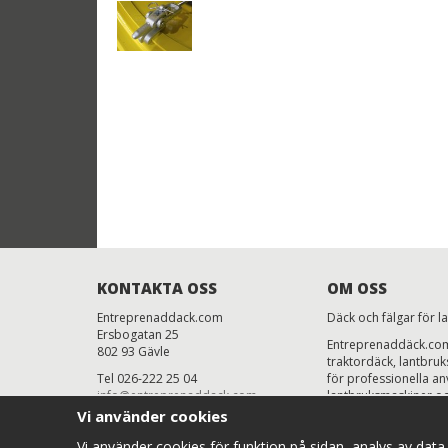
KONTAKTA OSS
OM OSS
Entreprenaddack.com
Däck och fälgar för l
Ersbogatan 25
Entreprenaddäck.com 
802 93 Gävle
traktordäck, lantbru
Tel 026-222 25 04
för professionella anv
info@entreprenaddack.com
lantbruksmaskiner oc
Mån-Fre 7.00-16.00
priser, snabb levera
Vi använder cookies
Vårt mål är enkelt: att
Vi använder cookies för funktion på sidan, analys av dat
effektivt året runt.