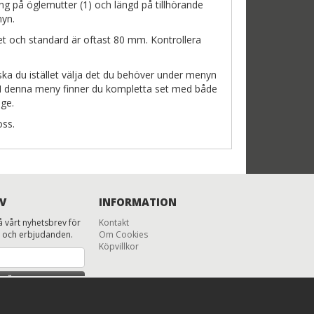
ng på öglemutter (1) och längd på tillhörande
nyn.
ället och standard är oftast 80 mm. Kontrollera
ka du istället välja det du behöver under menyn
. I denna meny finner du kompletta set med både
age.
oss.
V
INFORMATION
 vårt nyhetsbrev för
Kontakt
 och erbjudanden.
Om Cookies
Köpvillkor
MÄL MIG
 säga upp prenumeration