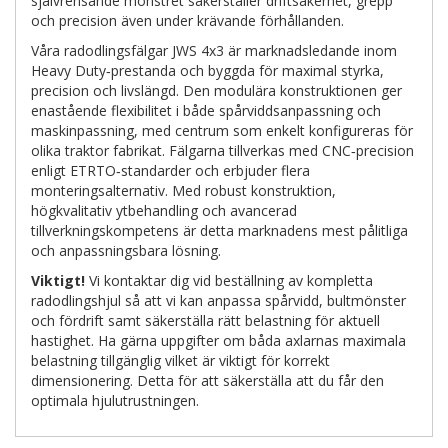
självrensande mönstret säkerställer driftsäkerhet, grepp
och precision även under krävande förhållanden.
Våra radodlingsfälgar JWS 4x3 är marknadsledande inom
Heavy Duty‑prestanda och byggda för maximal styrka,
precision och livslängd. Den modulära konstruktionen ger
enastående flexibilitet i både spårviddsanpassning och
maskinpassning, med centrum som enkelt konfigureras för
olika traktor fabrikat. Fälgarna tillverkas med CNC‑precision
enligt ETRTO‑standarder och erbjuder flera
monteringsalternativ. Med robust konstruktion,
högkvalitativ ytbehandling och avancerad
tillverkningskompetens är detta marknadens mest pålitliga
och anpassningsbara lösning.
Viktigt!
Vi kontaktar dig vid beställning av kompletta
radodlingshjul så att vi kan anpassa spårvidd, bultmönster
och fördrift samt säkerställa rätt belastning för aktuell
hastighet. Ha gärna uppgifter om båda axlarnas maximala
belastning tillgänglig vilket är viktigt för korrekt
dimensionering. Detta för att säkerställa att du får den
optimala hjulutrustningen.