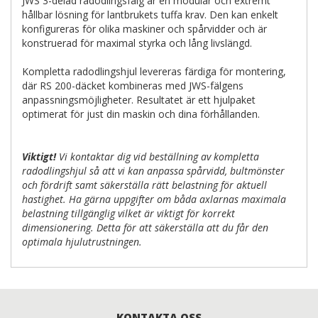
JWS 3-delad radodlingsfälg är en modulär och extremt
hållbar lösning för lantbrukets tuffa krav. Den kan enkelt
konfigureras för olika maskiner och spårvidder och är
konstruerad för maximal styrka och lång livslängd.
Kompletta radodlingshjul levereras färdiga för montering,
där RS 200-däcket kombineras med JWS-fälgens
anpassningsmöjligheter. Resultatet är ett hjulpaket
optimerat för just din maskin och dina förhållanden.
Viktigt!
Vi kontaktar dig vid beställning av kompletta
radodlingshjul så att vi kan anpassa spårvidd, bultmönster
och fördrift samt säkerställa rätt belastning för aktuell
hastighet. Ha gärna uppgifter om båda axlarnas maximala
belastning tillgänglig vilket är viktigt för korrekt
dimensionering. Detta för att säkerställa att du får den
optimala hjulutrustningen.
KONTAKTA OSS