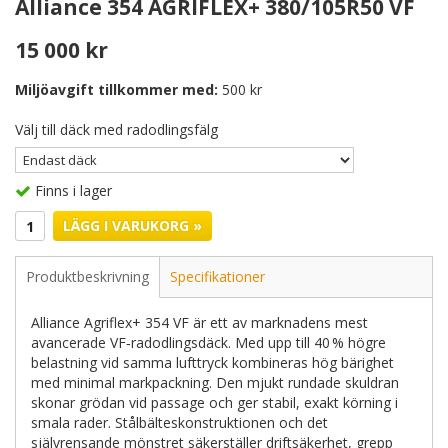
Alliance 354 AGRIFLEX+ 380/105R50 VF
15 000 kr
Miljöavgift tillkommer med:
500 kr
Välj till däck med radodlingsfälg
Finns i lager
LÄGG I VARUKORG »
Produktbeskrivning
Specifikationer
Alliance Agriflex+ 354 VF är ett av marknadens mest
avancerade VF‑radodlingsdäck. Med upp till 40 % högre
belastning vid samma lufttryck kombineras hög bärighet
med minimal markpackning. Den mjukt rundade skuldran
skonar grödan vid passage och ger stabil, exakt körning i
smala rader. Stålbälteskonstruktionen och det
självrensande mönstret säkerställer driftsäkerhet, grepp