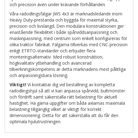
och precision även under krävande förhållanden.
Våra radodlingsfälgar JWS 4x3 är marknadsledande inom
Heavy Duty‑prestanda och byggda för maximal styrka,
precision och livslängd. Den modulära konstruktionen ger
enastående flexibilitet i både spårviddsanpassning och
maskinpassning, med centrum som enkelt konfigureras för
olika traktor fabrikat. Fälgarna tillverkas med CNC‑precision
enligt ETRTO‑standarder och erbjuder flera
monteringsalternativ. Med robust konstruktion,
högkvalitativ ytbehandling och avancerad
tillverkningskompetens är detta marknadens mest pålitliga
och anpassningsbara lösning.
Viktigt!
Vi kontaktar dig vid beställning av kompletta
radodlingshjul så att vi kan anpassa spårvidd, bultmönster
och fördrift samt säkerställa rätt belastning för aktuell
hastighet. Ha gärna uppgifter om båda axlarnas maximala
belastning tillgänglig vilket är viktigt för korrekt
dimensionering. Detta för att säkerställa att du får den
optimala hjulutrustningen.