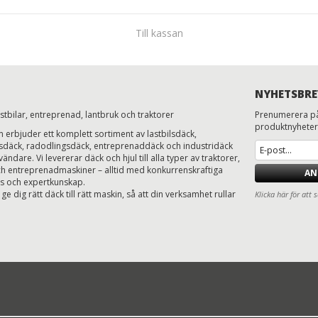
Till kassan
NYHETSBRE
astbilar, entreprenad, lantbruk och traktorer
Prenumerera på
produktnyheter
erbjuder ett komplett sortiment av lastbilsdäck,
ksdäck, radodlingsdäck, entreprenaddäck och industridäck
ändare. Vi levererar däck och hjul till alla typer av traktorer,
h entreprenadmaskiner – alltid med konkurrenskraftiga
AN
ns och expertkunskap.
 ge dig rätt däck till rätt maskin, så att din verksamhet rullar
Klicka här för att