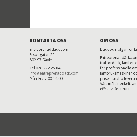
KONTAKTA OSS
OM OSS
Entreprenaddack.com
Däck och fälgar för l
Ersbogatan 25
Entreprenaddäck.com 
802 93 Gävle
traktordäck, lantbru
Tel 026-222 25 04
för professionella anv
info@entreprenaddack.com
lantbruksmaskiner oc
Mån-Fre 7.00-16.00
priser, snabb levera
Vårt mål är enkelt: att
effektivt året runt.