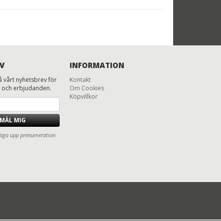
V
INFORMATION
 vårt nyhetsbrev för
Kontakt
 och erbjudanden.
Om Cookies
Köpvillkor
MÄL MIG
 säga upp prenumeration