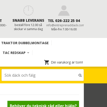
SNABB LEVERANS
T
TEL 026-222 25 04
beställ före 12.00 så
 000:-
info@entreprenaddack.com
skickar vi samma dag
Mån-fre 7.00-16.00
TRAKTOR DUBBELMONTAGE
TAC REDSKAP
Din varukorg är tom!
Behöver du teknisk råd eller hjälp?