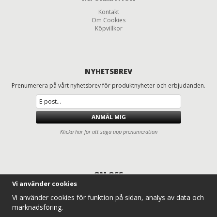
Kontakt
Om Cookies
Köpvillkor
NYHETSBREV
Prenumerera på vårt nyhetsbrev för produktnyheter och erbjudanden.
ANMÄL MIG
Klicka här för att säga upp prenumeration
OM OSS
Vi använder cookies
Däck och fälgar för lastbilar, entreprenad, lantbruk och traktorer
Vi använder cookies för funktion på sidan, analys av data och
Entreprenaddäck.com erbjuder ett komplett sortiment av lastbilsdäck,
marknadsföring.
traktordäck, lantbruksdäck, radodlingsdäck, entreprenaddäck och