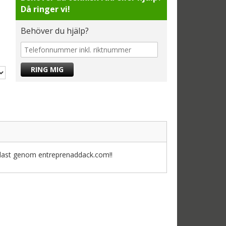
Då ringer vi!
Behöver du hjälp?
ndast genom entreprenaddack.com!!