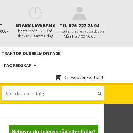
SNABB LEVERANS
T
TEL 026-222 25 04
beställ före 12.00 så
 000:-
info@entreprenaddack.com
skickar vi samma dag
Mån-fre 7.00-16.00
TRAKTOR DUBBELMONTAGE
TAC REDSKAP
Din varukorg är tom!
Behöver du teknisk råd eller hjälp?