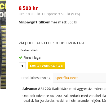
8 500 kr
Ord. 18 000 kr. Du sparar 9 500 kr (53%)
Miljöavgift tillkommer med:
500 kr
VÄLJ TILL FÄLG ELLER DUBBELMONTAGE
Finns i lager
LÄGG I VARUKORG »
Produktbeskrivning
Specifikationer
Advance AR1200:
Radialdäck med aggressivt mönster 
Upptäck Advance AR1200 traktordäck med variabel klac
Idealisk för jordbruksmaskiner i utmanande miljöer. Lä