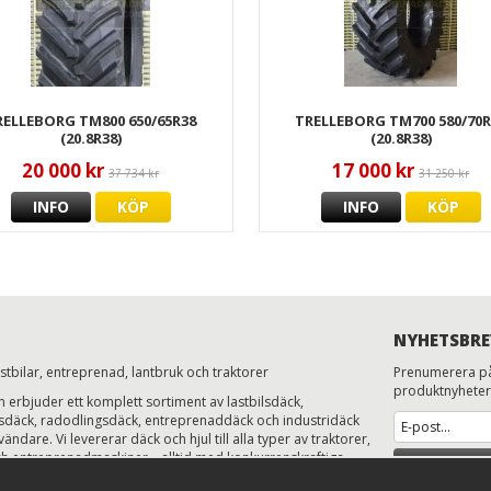
RELLEBORG TM800 650/65R38
TRELLEBORG TM700 580/70R
(20.8R38)
(20.8R38)
20 000 kr
17 000 kr
37 734 kr
31 250 kr
INFO
KÖP
INFO
KÖP
NYHETSBRE
astbilar, entreprenad, lantbruk och traktorer
Prenumerera på
produktnyheter
erbjuder ett komplett sortiment av lastbilsdäck,
ksdäck, radodlingsdäck, entreprenaddäck och industridäck
ändare. Vi levererar däck och hjul till alla typer av traktorer,
h entreprenadmaskiner – alltid med konkurrenskraftiga
AN
ns och expertkunskap.