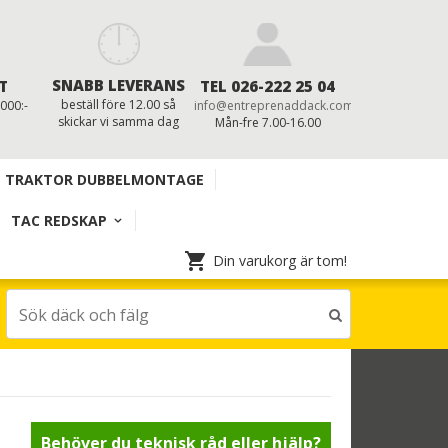
SNABB LEVERANS
T
TEL 026-222 25 04
beställ före 12.00 så
 000:-
info@entreprenaddack.com
skickar vi samma dag
Mån-fre 7.00-16.00
TRAKTOR DUBBELMONTAGE
TAC REDSKAP
Din varukorg är tom!
Behöver du teknisk råd eller hjälp?