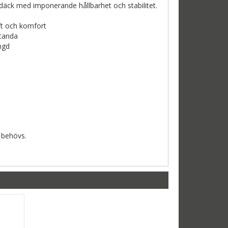
däck med imponerande hållbarhet och stabilitet.
aft och komfort
standa
ngd
t behövs.