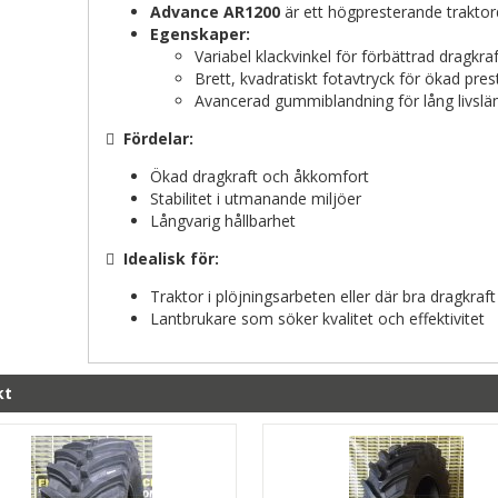
Advance AR1200
är ett högpresterande traktor
Egenskaper:
Variabel klackvinkel för förbättrad dragkr
Brett, kvadratiskt fotavtryck för ökad pre
Avancerad gummiblandning för lång livslä

Fördelar:
Ökad dragkraft och åkkomfort
Stabilitet i utmanande miljöer
Långvarig hållbarhet

Idealisk för:
Traktor i plöjningsarbeten eller där bra dragkraf
Lantbrukare som söker kvalitet och effektivitet
kt