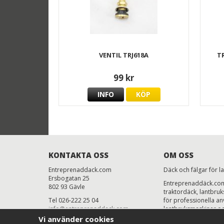
VENTIL TRJ618A
T
99 kr
INFO
KÖP
KONTAKTA OSS
OM OSS
Entreprenaddack.com
Däck och fälgar för l
Ersbogatan 25
Entreprenaddäck.com 
802 93 Gävle
traktordäck, lantbru
Tel 026-222 25 04
för professionella anv
info@entreprenaddack.com
lantbruksmaskiner oc
Mån-Fre 7.00-16.00
priser, snabb levera
Vi använder cookies