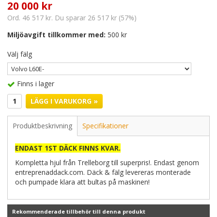
20 000 kr
Ord. 46 517 kr. Du sparar 26 517 kr (57%)
Miljöavgift tillkommer med:
500 kr
Välj fälg
Finns i lager
LÄGG I VARUKORG »
Produktbeskrivning
Specifikationer
ENDAST 1ST DÄCK FINNS KVAR.
Kompletta hjul från Trelleborg till superpris!. Endast genom
entreprenaddack.com. Däck & fälg levereras monterade
och pumpade klara att bultas på maskinen!
Rekommenderade tillbehör till denna produkt