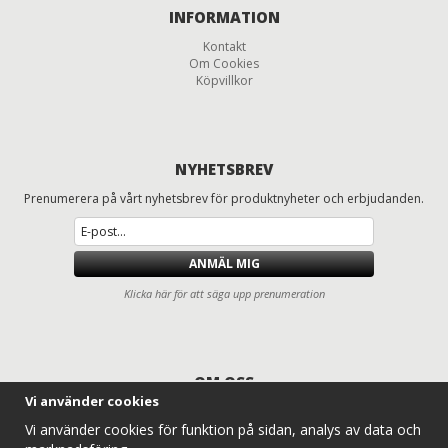
INFORMATION
Kontakt
Om Cookies
Köpvillkor
NYHETSBREV
Prenumerera på vårt nyhetsbrev för produktnyheter och erbjudanden.
ANMÄL MIG
Klicka här för att säga upp prenumeration
OM OSS
Vi använder cookies
Däck och fälgar för lastbilar, entreprenad, lantbruk och traktorer
Vi använder cookies för funktion på sidan, analys av data och
Entreprenaddäck.com erbjuder ett komplett sortiment av lastbilsdäck,