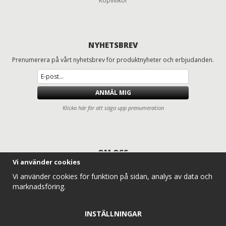
Köpvillkor
NYHETSBREV
Prenumerera på vårt nyhetsbrev för produktnyheter och erbjudanden.
ANMÄL MIG
Klicka här för att säga upp prenumeration
OM OSS
Vi använder cookies
Däck och fälgar för lastbilar, entreprenad, lantbruk och traktorer
Vi använder cookies för funktion på sidan, analys av data och
Entreprenaddäck.com erbjuder ett komplett sortiment av lastbilsdäck,
marknadsföring.
traktordäck, lantbruksdäck, radodlingsdäck, entreprenaddäck och
industridäck för professionella användare. Vi levererar däck och hjul till
alla typer av traktorer, lantbruksmaskiner och entreprenadmaskiner –
INSTÄLLNINGAR
alltid med konkurrenskraftiga priser, snabb leverans och expertkunskap.
Vårt mål är enkelt: att ge dig rätt däck till rätt maskin, så att din