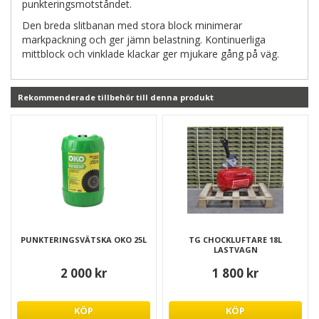
punkteringsmotståndet.
Den breda slitbanan med stora block minimerar
markpackning och ger jämn belastning. Kontinuerliga
mittblock och vinklade klackar ger mjukare gång på väg.
Rekommenderade tillbehör till denna produkt
PUNKTERINGSVÄTSKA OKO 25L
TG CHOCKLUFTARE 18L
LASTVAGN
2 000 kr
1 800 kr
KÖP
KÖP