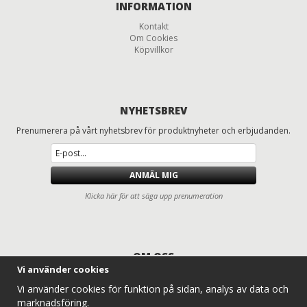
INFORMATION
Kontakt
Om Cookies
Köpvillkor
NYHETSBREV
Prenumerera på vårt nyhetsbrev för produktnyheter och erbjudanden.
ANMÄL MIG
Klicka här för att säga upp prenumeration
OM OSS
Vi använder cookies
Däck och fälgar för lastbilar, entreprenad, lantbruk och traktorer
Vi använder cookies för funktion på sidan, analys av data och
Entreprenaddäck.com erbjuder ett komplett sortiment av lastbilsdäck,
marknadsföring.
traktordäck, lantbruksdäck, radodlingsdäck, entreprenaddäck och