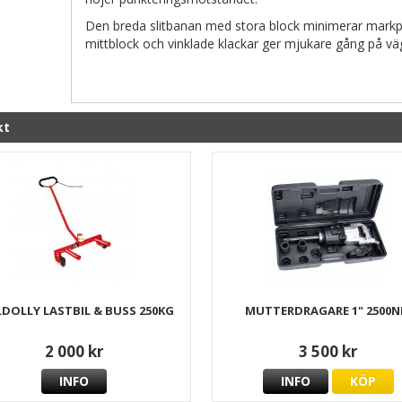
Den breda slitbanan med stora block minimerar markpa
mittblock och vinklade klackar ger mjukare gång på vä
kt
LDOLLY LASTBIL & BUSS 250KG
MUTTERDRAGARE 1" 2500
2 000 kr
3 500 kr
INFO
INFO
KÖP