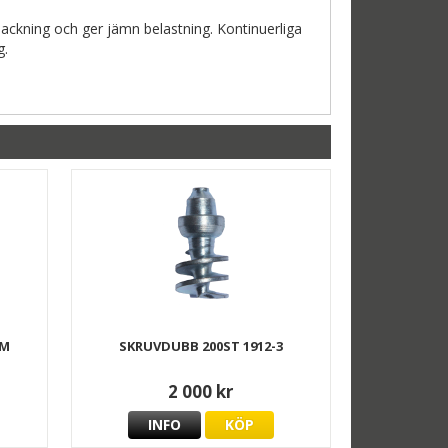
ckning och ger jämn belastning. Kontinuerliga
g.
NM
SKRUVDUBB 200ST 1912-3
2 000 kr
INFO
KÖP