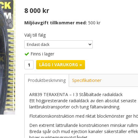
8 000 kr
Miljöavgift tillkommer med:
500 kr
Välj till fälg
Finns i lager
LÄGG I VARUKORG »
Produktbeskrivning
Specifikationer
AR839 TERAXENTA – I 3 Stålbältade radialdäck
Ett högpresterande radialdäck av den absolut senaste
lantbrukstransporter och tung fältanvändning.
Flotationskonstruktion med riktat blockmönster ger hö
Den extremt lättrullande konstruktionen minskar rullmot
Breda spår och mud ejection kanaler säkerställer effek
höjer punkteringsmotståndet.