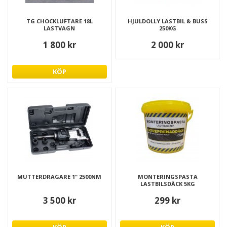
TG CHOCKLUFTARE 18L
HJULDOLLY LASTBIL & BUSS
LASTVAGN
250KG
1 800 kr
2 000 kr
KÖP
MUTTERDRAGARE 1" 2500NM
MONTERINGSPASTA
LASTBILSDÄCK 5KG
3 500 kr
299 kr
KÖP
KÖP